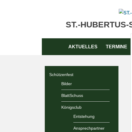
Zum
Inhalt
springen
ST.-HUBERTUS-
Zum
AKTUELLES
TERMINE
Inhalt
springen
Schützenfest
Bilder
BlattSchuss
Königsclub
Entstehung
Ansprechpartner