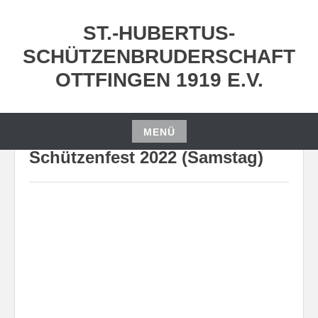
Zum
Inhalt
ST.-HUBERTUS-
springen
SCHÜTZENBRUDERSCHAFT
OTTFINGEN 1919 E.V.
MENÜ
Zum
Schützenfest 2022 (Samstag)
Inhalt
springen