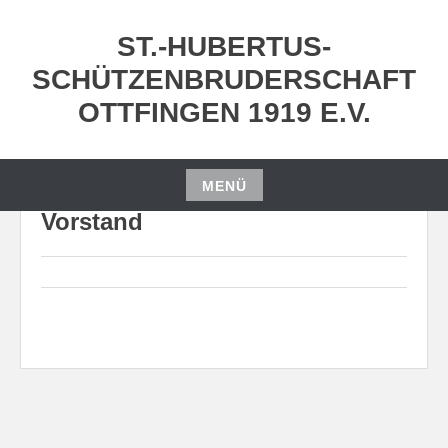
Zum
Inhalt
ST.-HUBERTUS-
springen
SCHÜTZENBRUDERSCHAFT
OTTFINGEN 1919 E.V.
MENÜ
Zum
Vorstand
Inhalt
springen