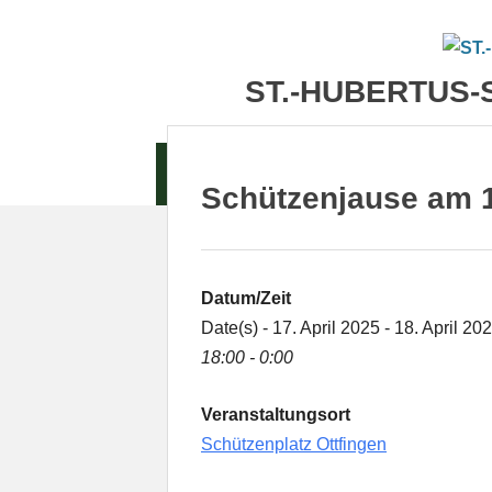
Zum
Inhalt
springen
ST.-HUBERTUS-
Zum
AKTUELLES
TERMINE
Inhalt
Schützenjause am 1
springen
Datum/Zeit
Date(s) - 17. April 2025 - 18. April 20
18:00 - 0:00
Veranstaltungsort
Schützenplatz Ottfingen