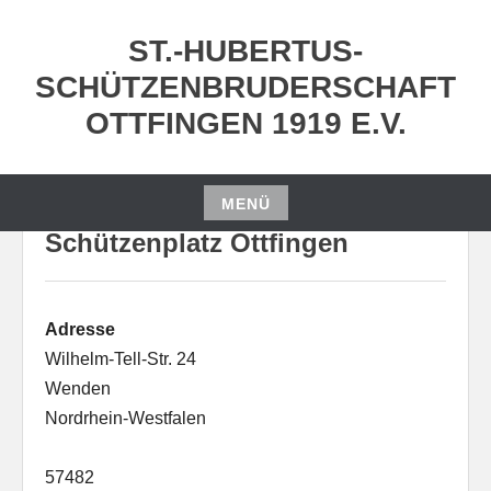
Zum
Inhalt
ST.-HUBERTUS-
springen
SCHÜTZENBRUDERSCHAFT
OTTFINGEN 1919 E.V.
MENÜ
Zum
Schützenplatz Ottfingen
Inhalt
springen
Adresse
Wilhelm-Tell-Str. 24
Wenden
Nordrhein-Westfalen
57482